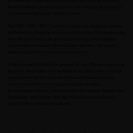
ist, wenn am Ende eine unverbindliche Planung entsteht,
deren Maßnahmen absehbar nur sehr begrenzte Aussicht
auf Umsetzung haben“, erklärt Lutze.
Die CDU-, FDP-, BBT-Fraktion spricht sich daher für einen
realistischen Umgang mit der kommunalen Wärmeplanung
aus. Die Stadt muss die gesetzlichen Vorgaben erfüllen,
sollte dabei aber keine Erwartungen wecken, die später
finanziell nicht eingelöst werden können.
Wir brauchen Ehrlichkeit gegenüber den Bürgerinnen und
Bürgern. Nicht alles, was technisch denkbar oder politisch
wünschenswert ist, wird am Ende auch bezahlbar sein.
Kommunale Wärmeplanung darf nicht zu einer
Wunschliste werden, sondern muss sich an der Realität der
Haushalte, der Märkte und der Menschen orientieren“,
erklärt Dirk Lutze abschließend.