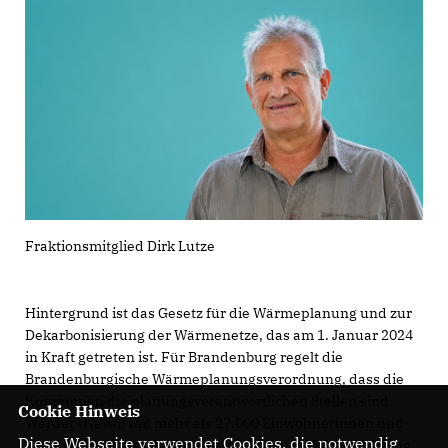
Fraktionsmitglied Dirk Lutze
Hintergrund ist das Gesetz für die Wärmeplanung und zur
Dekarbonisierung der Wärmenetze, das am 1. Januar 2024
in Kraft getreten ist. Für Brandenburg regelt die
Brandenburgische Wärmeplanungsverordnung, dass die
Kommunen die planungsverantwortlichen Stellen sind.
Cookie Hinweis
Werder (Havel) mit mehr als 27.000 Einwohnerinnen und
Diese Webseite verwendet Cookies, die notwendig
Einwohnern muss daher eine kommunale Wärmeplanung