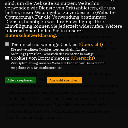
sind, um die Webseite zu nutzen. Weiterhin
erstellen. Der Wärmeplan muss nach der Beschlussvorlage
verwenden wir Dienste von Drittanbietern, die uns
spätestens bis zum 30. Juni 2028 vorliegen.
helfen, unser Webangebot zu verbessern (Website-
Optmierung). Für die Verwendung bestimmter
Dienste, benötigen wir Ihre Einwilligung. Ihre
Wir werden uns der gesetzlichen Verpflichtung nicht
Einwilligung können Sie jederzeit widerrufen. Weitere
entziehen können. Trotzdem muss es erlaubt sein, die
Informationen finden Sie in unserer
Datenschutzerklärung
.
Sinnfrage zu stellen: Was nützt eine Planung, wenn die
spätere Umsetzung der darin enthaltenen Maßnahmen
Technisch notwendige Cookies (
Übersicht
)
absehbar kaum finanzierbar sein wird?“, erklärt Dirk Lutze,
Die notwendigen Cookies werden allein für den
ordnungsgemäßen Gebrauch der Webseite benötigt.
Mitglied des Ausschusses für Stadtentwicklung und
Cookies von Drittanbietern (
Übersicht
)
Infrastruktur für die CDU-, FDP-, BBT-Fraktion.
Zur Optimierung unserer Webseite binden wir Dienste und
Angebote von Drittanbietern ein.
Nach der Vorlage soll die kommunale Wärmeplanung als
strategisches Instrument für die künftige
Alle akzeptieren
Auswahl speichern
Wärmeversorgung dienen. Sie enthält unter anderem eine
Bestandsanalyse, eine Potenzialanalyse, ein Zielszenario
für das Jahr 2045 sowie eine Umsetzungsstrategie mit
konkreten Maßnahmen. Zugleich wird ausdrücklich
festgehalten, dass der Wärmeplan keine unmittelbare
rechtliche Bindung entfaltet.