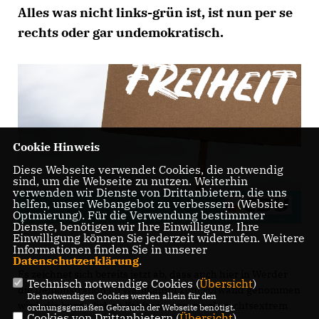
Alles was nicht links-grün ist, ist nun per se
rechts oder gar undemokratisch.
Cookie Hinweis
Diese Webseite verwendet Cookies, die notwendig
sind, um die Webseite zu nutzen. Weiterhin
verwenden wir Dienste von Drittanbietern, die uns
helfen, unser Webangebot zu verbessern (Website-
Optmierung). Für die Verwendung bestimmter
Dienste, benötigen wir Ihre Einwilligung. Ihre
Einwilligung können Sie jederzeit widerrufen. Weitere
Informationen finden Sie in unserer
Datenschutzerklärung
.
Es zeichnet sich bereits jetzt ab, dass auch hier in Werder
Technisch notwendige Cookies (
Übersicht
)
die Demonstration im Wahlkampf zum Vorwand genommen
Die notwendigen Cookies werden allein für den
wird, die bürgerlichen Kräfte insgesamt als rechtsextrem
ordnungsgemäßen Gebrauch der Webseite benötigt.
Cookies von Drittanbietern (
Übersicht
)