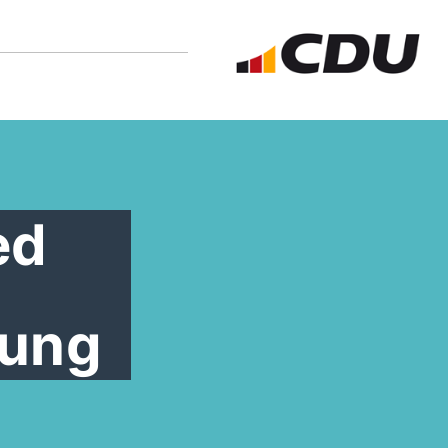
ed
lung