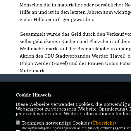
Menschen die in materieller oder persönlicher Not
Hilfe an und ist in den letzten Jahren zum wichti
vieler Hilfebedürftiger geworden.
Gesammelt wurde das Geld durch den Verkauf vo
selbstgebackenen Kuchen und Plätzchen auf dem
Weihnachtsmarkt auf der Bismarckhöhe in einer
Aktion des CDU Stadtverbandes Werder (Havel), 
Union Werder (Havel) und der Frauen Union Pot
Mittelmark.
Der CDU Stadtverband Werder (Havel) stellt
sich und seine Politik vor. Wir sind sind für S
Cookie Hinweis
da. Hier erfahren Sie auch mehr über die
Diese Webseite verwendet Cookies, die notwendig si
Stadtverordneten der Fraktion der CDU.
Webangebot zu verbessern (Website-Optmierung). Fü
jederzeit widerrufen. Weitere Informationen finden
IMPRESSUM
DATENSCHUTZ
Technisch notwendige Cookies (
Übersicht
)
KONTAKT
Die notwendigen Cookies werden allein für den ordnungsgemäßen 