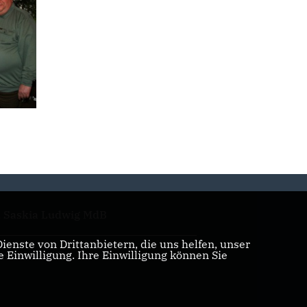
. Saskia Ludwig MdB
enste von Drittanbietern, die uns helfen, unser
Einwilligung. Ihre Einwilligung können Sie
ristian Große