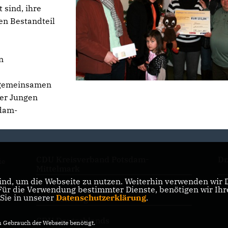
 sind, ihre
gen Bestandteil
n
 gemeinsamen
der Jungen
sdam-
CDU Kreisverband Potsdam-
Dr
ie
Mittelmark
nd, um die Webseite zu nutzen. Weiterhin verwenden wir Di
r die Verwendung bestimmter Dienste, benötigen wir Ihre 
CDU Landesverband
Ch
 Sie in unserer
Datenschutzerklärung
.
Brandenburg
CDU Deutschlands
Gebrauch der Webseite benötigt.