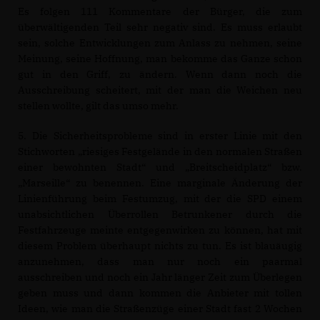
Es folgen 111 Kommentare der Bürger, die zum
überwältigenden Teil sehr negativ sind. Es muss erlaubt
sein, solche Entwicklungen zum Anlass zu nehmen, seine
Meinung, seine Hoffnung, man bekomme das Ganze schon
gut in den Griff, zu ändern. Wenn dann noch die
Ausschreibung scheitert, mit der man die Weichen neu
stellen wollte, gilt das umso mehr.
5. Die Sicherheitsprobleme sind in erster Linie mit den
Stichworten „riesiges Festgelände in den normalen Straßen
einer bewohnten Stadt“ und „Breitscheidplatz“ bzw.
Marseille“ zu benennen. Eine marginale Änderung der
Linienführung beim Festumzug, mit der die SPD einem
unabsichtlichen Überrollen Betrunkener durch die
Festfahrzeuge meinte entgegenwirken zu können, hat mit
diesem Problem überhaupt nichts zu tun. Es ist blauäugig
anzunehmen, dass man nur noch ein paarmal
ausschreiben und noch ein Jahr länger Zeit zum Überlegen
geben muss und dann kommen die Anbieter mit tollen
Ideen, wie man die Straßenzüge einer Stadt fast 2 Wochen