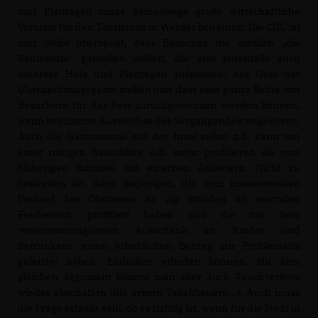
und Plantagen muss keineswegs große wirtschaftliche
Verluste für den Tourismus in Werder bedeuten. Die CDU ist
und bleibt überzeugt, dass Besucher, die wirklich „die
Baumblüte“ genießen wollen, die also jedenfalls auch
mehrere Höfe und Plantagen aufsuchen, das Gros der
Übernachtungsgäste stellen und dass eine ganze Reihe von
Besuchern für das Fest zurückgewonnen werden können,
wenn bestimmte Auswüchse der Vergangenheit angehören.
Auch die Gastronomie auf der Insel selbst z.B. kann von
einer ruhigen Baumblüte u.E. mehr profitieren als vom
bisherigen Rummel mit externen Anbietern. Nicht zu
bestreiten ist, dass diejenigen, die vom massenweisen
Verkauf des Obstweins an zig Ständen im zentralen
Festbereich profitiert haben und die mit dem
verantwortungslosen Ausschank an Kinder und
Betrunkene einen erheblichen Beitrag zur Problematik
geleistet haben, Einbußen erleiden können. Mit dem
gleichen Argument könnte man aber auch Rauchverbote
wieder abschaffen (die armen Tabakbauern...). Auch muss
die Frage erlaubt sein, ob es richtig ist, wenn für die Stadt in