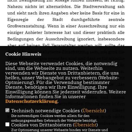
Nahezu nichts ist alternativlos. Die Stadtverwaltung sah
und sieht nach ihren Angaben aber keine Basis für eine in
Eigenregie der Stadt durchgeführte zentrale
Großveranstaltung. Wenn in einer Ausschreibung nur ein
einziger Anbieter Interesse hat und dieser praktisch alle
Bedingungen der Ausschreibung ignoriert, insbesondere
aber auf keinen Fall Veranstalter werden will, sollte das
Anlass für eine realistische Einschätzung sein, wie groß die
Cookie Hinweis
Herausforderungen geworden sind und dass es für manche
Diese Webseite verwendet Cookies, die notwendig
Themen ggf. schlicht keine gute Lösung gibt. Im Übrigen ist
sind, um die Webseite zu nutzen. Weiterhin
die SPD über die Monate hinweg informiert gewesen.
verwenden wir Dienste von Drittanbietern, die uns
helfen, unser Webangebot zu verbessern (Website-
Spätestens am 23.08.2019 wurde die SPD auch ganz
Optmierung). Für die Verwendung bestimmter
konkret über die geplante 1. Kommunikationswelle „das
Dienste, benötigen wir Ihre Einwilligung. Ihre
Baumblütenfest fällt aus“ und eine zweite
Einwilligung können Sie jederzeit widerrufen. Weitere
Informationen finden Sie in unserer
Kommunikationswelle dann zu den Höfen und Gärten
Datenschutzerklärung
.
informiert. Weder in der betreffenden Sitzung noch in den
14 Tagen danach kam von der SPD Kritik an dieser
Technisch notwendige Cookies (
Übersicht
)
Die notwendigen Cookies werden allein für den
Kommunikationsplanung oder die Forderung, noch nichts
ordnungsgemäßen Gebrauch der Webseite benötigt.
zu sagen und erst alles mit den Stadtverordneten zu
Cookies von Drittanbietern (
Übersicht
)
besprechen. Auch auf die Übersendung des
Zur Optimierung unserer Webseite binden wir Dienste und