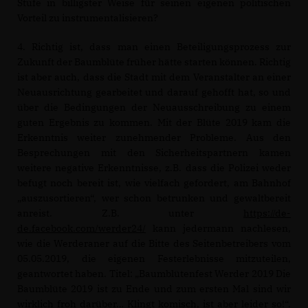
Stufe in billigster Weise für seinen eigenen politischen
Vorteil zu instrumentalisieren?
4. Richtig ist, dass man einen Beteiligungsprozess zur
Zukunft der Baumblüte früher hätte starten können. Richtig
ist aber auch, dass die Stadt mit dem Veranstalter an einer
Neuausrichtung gearbeitet und darauf gehofft hat, so und
über die Bedingungen der Neuausschreibung zu einem
guten Ergebnis zu kommen. Mit der Blüte 2019 kam die
Erkenntnis weiter zunehmender Probleme. Aus den
Besprechungen mit den Sicherheitspartnern kamen
weitere negative Erkenntnisse, z.B. dass die Polizei weder
befugt noch bereit ist, wie vielfach gefordert, am Bahnhof
auszusortieren“, wer schon betrunken und gewaltbereit
anreist. Z.B. unter
https://de-
de.facebook.com/werder24/
kann jedermann nachlesen,
wie die Werderaner auf die Bitte des Seitenbetreibers vom
05.05.2019, die eigenen Festerlebnisse mitzuteilen,
geantwortet haben. Titel: „Baumblütenfest Werder 2019 Die
Baumblüte 2019 ist zu Ende und zum ersten Mal sind wir
wirklich froh darüber… Klingt komisch, ist aber leider so!“.