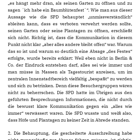
es hängt mehr dran, als seinen Garten zu öffnen und zu
sagen ´ich habe ein Baumblütenfest`“. Wie man aus dieser
Aussage wie die SPD behauptet „unmissverständlich“
ableiten kann, dass es verboten verwehrt werden sollte,
seinen Garten oder seine Plantagen zu öffnen, erschließt
sich nicht. Richtig ist, dass die Kommunikation in diesem
Punkt nicht klar „aber alles andere bleibt offen“ war. Warum
das so ist und warum so deutlich eine Absage „des Festes“
erfolgte, wurde bereits erklärt: Weil eben nicht in Berlin &
Co. der Eindruck entstehen darf, alles sei wie immer und
man müsse in Massen als Tagestourist anreisen, um im
zentralen Innenstadtbereich vielfältig „bespaßt“ zu werden
und sich zu betrinken. Denn diese Besuchergruppen wären
nicht zu beherrschen. Die SPD hatte im Übrigen aus den
geführten Besprechungen Informationen, die nicht durch
die bewusst klare Kommunikation gegen ein „alles wie
immer“ verwässert waren. Die SPD wusste und weiß also,
dass Höfe und Plantagen zu keiner Zeit in Abrede standen.
2. Die Behauptung, die gescheiterte Ausschreibung habe
nicht zwangsläufig zur Absage führen müssen, ist richtig.