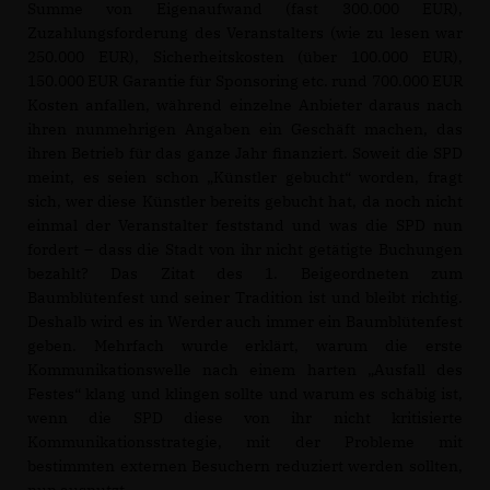
Summe von Eigenaufwand (fast 300.000 EUR),
Zuzahlungsforderung des Veranstalters (wie zu lesen war
250.000 EUR), Sicherheitskosten (über 100.000 EUR),
150.000 EUR Garantie für Sponsoring etc. rund 700.000 EUR
Kosten anfallen, während einzelne Anbieter daraus nach
ihren nunmehrigen Angaben ein Geschäft machen, das
ihren Betrieb für das ganze Jahr finanziert. Soweit die SPD
meint, es seien schon „Künstler gebucht“ worden, fragt
sich, wer diese Künstler bereits gebucht hat, da noch nicht
einmal der Veranstalter feststand und was die SPD nun
fordert – dass die Stadt von ihr nicht getätigte Buchungen
bezahlt? Das Zitat des 1. Beigeordneten zum
Baumblütenfest und seiner Tradition ist und bleibt richtig.
Deshalb wird es in Werder auch immer ein Baumblütenfest
geben. Mehrfach wurde erklärt, warum die erste
Kommunikationswelle nach einem harten „Ausfall des
Festes“ klang und klingen sollte und warum es schäbig ist,
wenn die SPD diese von ihr nicht kritisierte
Kommunikationsstrategie, mit der Probleme mit
bestimmten externen Besuchern reduziert werden sollten,
nun ausnutzt.