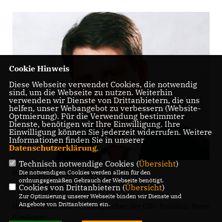
Cookie Hinweis
Diese Webseite verwendet Cookies, die notwendig
sind, um die Webseite zu nutzen. Weiterhin
verwenden wir Dienste von Drittanbietern, die uns
helfen, unser Webangebot zu verbessern (Website-
Optmierung). Für die Verwendung bestimmter
Dienste, benötigen wir Ihre Einwilligung. Ihre
Einwilligung können Sie jederzeit widerrufen. Weitere
Informationen finden Sie in unserer
Datenschutzerklärung
.
Technisch notwendige Cookies (
Übersicht
)
Pressesprecher, Peter Kreilinger
Die notwendigen Cookies werden allein für den
ordnungsgemäßen Gebrauch der Webseite benötigt.
Cookies von Drittanbietern (
Übersicht
)
Zur Optimierung unserer Webseite binden wir Dienste und
Angebote von Drittanbietern ein.
Hierzu erklärt der Pressesprecher der CDU Fraktion, Peter
Kreilinger: