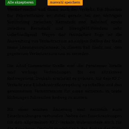
Alle akzeptieren
Auswahl speichern
Werder wächst und damit auch der Verkehr. Die Situation
für Fahrradfahrer ist dabei gerade bei der wichtigen
Verbindung zwischen Kernstadt und Bahnhof sowie
zwischen Kernstadt und Strengfeld/Potsdam sehr
unbefriedigend. Wegen der räumlichen Enge ist die
Ausweitung von Verkehrsraum an einigen Stellen der Stadt
keine Lösungsmöglichkeit. In diesem Fall bleibt nur, den
gegebenen Verkehrsraum neu zu verteilen.
Die Adolf-Damaschke-Straße und die Potsdamer Straße
sind wichtige Verbindungen für ein attraktives
Radwegenetz. Deshalb erscheint es geboten, für den KFZ-
Verkehr eine Einbahnstraßenregelung zu schaffen und den
gewonnenen Verkehrsraum für einen sicheren, in beide
Richtungen führenden Radweg zu nutzen.
Mit einer solchen Änderung sind natürlich auch
Einschränkungen verbunden. Neben den Einschränkungen
für den allgemeinen KFZ-Verkehr insbesondere auch für
die Anwohner. Deshalb versteht sich der Antrag der CDU-