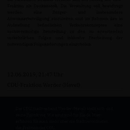
Fraktion als Denkanstoß. Die Verwaltung soll beauftragt
werden, eine Bürger- und insbesondere
Anwohnerbeteiligung einzuleiten und im Rahmen des in
Aufstellung befindlichen Verkehrskonzeptes eine
sachverständige Beurteilung zu den zu erwartenden
verkehrlichen Folgen und inklusive Erarbeitung der
notwendigen Folgeänderungen einzuholen.
12.06.2019, 21:47 Uhr
CDU-Fraktion Werder (Havel)
Der CDU Stadtverband Werder (Havel) stellt sich und
seine Politik vor. Wir sind sind für Sie da. Hier
erfahren Sie auch mehr über die Stadtverordneten
der Fraktion der CDU.