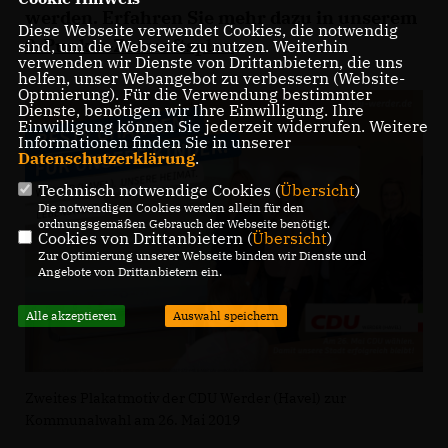
werden. Erfahren Sie mehr dazu in unserem
Diese Webseite verwendet Cookies, die notwendig
9-Punkte-Zukunftsplan
.
sind, um die Webseite zu nutzen. Weiterhin
verwenden wir Dienste von Drittanbietern, die uns
helfen, unser Webangebot zu verbessern (Website-
Optmierung). Für die Verwendung bestimmter
Dienste, benötigen wir Ihre Einwilligung. Ihre
Einwilligung können Sie jederzeit widerrufen. Weitere
Informationen finden Sie in unserer
Datenschutzerklärung
.
Technisch notwendige Cookies (
Übersicht
)
Die notwendigen Cookies werden allein für den
ordnungsgemäßen Gebrauch der Webseite benötigt.
Cookies von Drittanbietern (
Übersicht
)
Zur Optimierung unserer Webseite binden wir Dienste und
Angebote von Drittanbietern ein.
Alle akzeptieren
Auswahl speichern
Zweites Plakatmotiv der CDU Werder (Havel) zur
Kommunalwahl am 26. Mai 2019