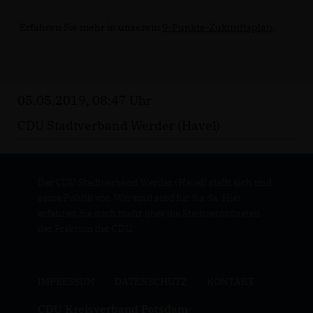
Erfahren Sie mehr in unserem
9-Punkte-Zukunftsplan
.
05.05.2019, 08:47 Uhr
CDU Stadtverband Werder (Havel)
Der CDU Stadtverband Werder (Havel) stellt sich und
seine Politik vor. Wir sind sind für Sie da. Hier
erfahren Sie auch mehr über die Stadtverordneten
der Fraktion der CDU.
IMPRESSUM
DATENSCHUTZ
KONTAKT
CDU Kreisverband Potsdam-