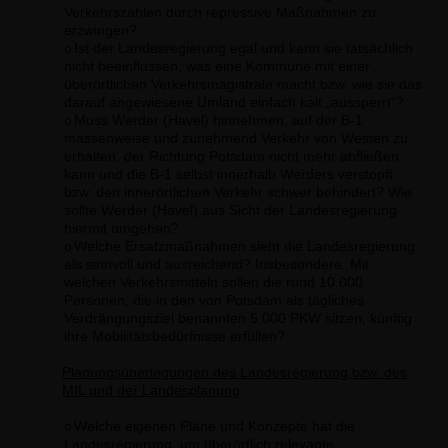
Verkehrszahlen durch repressive Maßnahmen zu
erzwingen?
Ist der Landesregierung egal und kann sie tatsächlich
o
nicht beeinflussen, was eine Kommune mit einer
überörtlichen Verkehrsmagistrale macht bzw. wie sie das
darauf angewiesene Umland einfach kalt „aussperrt“?
Muss Werder (Havel) hinnehmen, auf der B-1
o
massenweise und zunehmend Verkehr von Westen zu
erhalten, der Richtung Potsdam nicht mehr abfließen
kann und die B-1 selbst innerhalb Werders verstopft
bzw. den innerörtlichen Verkehr schwer behindert? Wie
sollte Werder (Havel) aus Sicht der Landesregierung
hiermit umgehen?
Welche Ersatzmaßnahmen sieht die Landesregierung
o
als sinnvoll und ausreichend? Insbesondere: Mit
welchen Verkehrsmitteln sollen die rund 10.000
Personen, die in den von Potsdam als tägliches
Verdrängungsziel benannten 5.000 PKW sitzen, künftig
ihre Mobilitätsbedürfnisse erfüllen?
Planungsüberlegungen des Landesregierung bzw. des
MIL und der Landesplanung
Welche eigenen Pläne und Konzepte hat die
o
Landesregierung, um überörtlich relevante