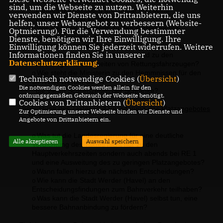
Fortschritt beim Beitrag des
sind, um die Webseite zu nutzen. Weiterhin
Landes Brandenburg erkennbar und keine
verwenden wir Dienste von Drittanbietern, die uns
Planfeststellung eingeleitet?
helfen, unser Webangebot zu verbessern (Website-
Wie steht die Ministerin zu den entstehenden
o
Optmierung). Für die Verwendung bestimmter
Sicherheitsproblemen,
Dienste, benötigen wir Ihre Einwilligung. Ihre
Einwilligung können Sie jederzeit widerrufen. Weitere
namentlich zu den Gefahren für Bahnunfälle durch
Informationen finden Sie in unserer
Rückstau bis in den Gleiskörper und zu den
Datenschutzerklärung
.
überlangen Einsatzzeiten von Rettungsfahrzeugen?
Wie steht die Ministerin zu den Hemmnissen für den
o
Technisch notwendige Cookies (
Übersicht
)
ÖPNV in Werder durch
Die notwendigen Cookies werden allein für den
die vielen Schließzeiten der Schranke?
ordnungsgemäßen Gebrauch der Webseite benötigt.
Cookies von Drittanbietern (
Übersicht
)
Verdichtung des Taktes und Erweiterung des Platzangebotes
Zur Optimierung unserer Webseite binden wir Dienste und
im RE1
Angebote von Drittanbietern ein.
Was tut die Landesregierung für eine deutliche
o
Alle akzeptieren
Auswahl speichern
Verdichtung des Taktes nicht nur zu den
Hauptverkehrszeiten sondern auch abends bei RE 1
und eine Ausweitung des zu geringen Platzangebotes?
Wann fallen hierzu die nächsten Entscheidungen?
o
Wie kann die Stadt Werder (Havel) an den
o
Entscheidungsfindungen zum Bahnverkehr teilhaben?
Was kann die Stadt Werder (Havel) selbst tun, eine
o
bessere Bahnanbindung zu fördern?