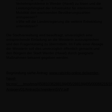
Verkehrsprobleme in Werder (Havel) zu lösen und die
Leistungsfähigkeit der Infrastruktur für interkommunale
Mobilität den wachsenden Bevölkerungszahlen
anzupassen?
Wie will die Landesregierung die weitere Entwicklung
o
unterstützen?
Die Stadtverwaltung wird beauftragt, unverzüglich eine
entsprechende Einladung an die Ministerin auszusprechen
und den Fragenkatalog zu übermitteln. Im Falle einer Absage
der Ministerin soll dies unverzüglich öffentlich gemacht und
den Bürgern der Stadt Werder (Havel) durch geeignete
Maßnahmen bekannt gegeben werden.
Begründung siehe Antrag:
www.ratsinfo-online.de/werder-
havel-
bicms/___tmp/tmp/45081036288184495/288184495/00066216/1
Anlagen/01/AntragSchneiderinSVV.pdf