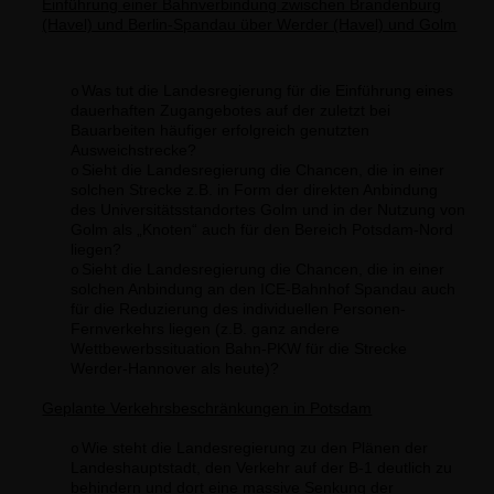
Einführung einer Bahnverbindung zwischen Brandenburg
(Havel) und
Berlin-Spandau über Werder (Havel) und Golm
Was tut die Landesregierung für die Einführung eines
o
dauerhaften Zugangebotes auf der zuletzt bei
Bauarbeiten häufiger erfolgreich genutzten
Ausweichstrecke?
Sieht die Landesregierung die Chancen, die in einer
o
solchen Strecke z.B. in Form der direkten Anbindung
des Universitätsstandortes Golm und in der Nutzung von
Golm als „Knoten“ auch für den Bereich Potsdam-Nord
liegen?
Sieht die Landesregierung die Chancen, die in einer
o
solchen Anbindung an den ICE-Bahnhof Spandau auch
für die Reduzierung des individuellen Personen-
Fernverkehrs liegen (z.B. ganz andere
Wettbewerbssituation Bahn-PKW für die Strecke
Werder-Hannover als heute)?
Geplante Verkehrsbeschränkungen in Potsdam
Wie steht die Landesregierung zu den Plänen der
o
Landeshauptstadt, den Verkehr auf der B-1 deutlich zu
behindern und dort eine massive Senkung der