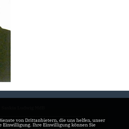
. Saskia Ludwig MdB
enste von Drittanbietern, die uns helfen, unser
Einwilligung. Ihre Einwilligung können Sie
ristian Große