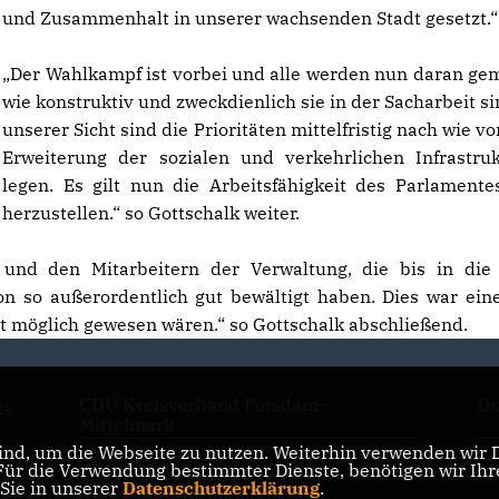
und Zusammenhalt in unserer wachsenden Stadt gesetzt.“
Der Wahlkampf ist vorbei und alle werden nun daran ge
wie konstruktiv und zweckdienlich sie in der Sacharbeit si
unserer Sicht sind die Prioritäten mittelfristig nach wie vo
Erweiterung der sozialen und verkehrlichen Infrastru
legen. Es gilt nun die Arbeitsfähigkeit des Parlamente
herzustellen.“ so Gottschalk weiter.
und den Mitarbeitern der Verwaltung, die bis in die
 so außerordentlich gut bewältigt haben. Dies war ein
t möglich gewesen wären.“ so Gottschalk abschließend.
CDU Kreisverband Potsdam-
Dr
ie
Mittelmark
nd, um die Webseite zu nutzen. Weiterhin verwenden wir Di
r die Verwendung bestimmter Dienste, benötigen wir Ihre 
CDU Landesverband
Ch
 Sie in unserer
Datenschutzerklärung
.
Brandenburg