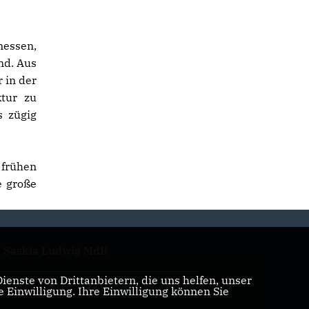
messen,
nd. Aus
r in der
ktur zu
s zügig
 frühen
e große
. Saskia Ludwig MdB
enste von Drittanbietern, die uns helfen, unser
Einwilligung. Ihre Einwilligung können Sie
ristian Große