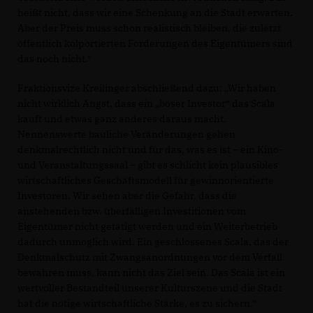
heißt nicht, dass wir eine Schenkung an die Stadt erwarten.
Aber der Preis muss schon realistisch bleiben, die zuletzt
öffentlich kolportierten Forderungen des Eigentümers sind
das noch nicht.“
Fraktionsvize Kreilinger abschließend dazu: „Wir haben
nicht wirklich Angst, dass ein „böser Investor“ das Scala
kauft und etwas ganz anderes daraus macht.
Nennenswerte bauliche Veränderungen gehen
denkmalrechtlich nicht und für das, was es ist – ein Kino-
und Veranstaltungssaal – gibt es schlicht kein plausibles
wirtschaftliches Geschäftsmodell für gewinnorientierte
Investoren. Wir sehen aber die Gefahr, dass die
anstehenden bzw. überfälligen Investitionen vom
Eigentümer nicht getätigt werden und ein Weiterbetrieb
dadurch unmöglich wird. Ein geschlossenes Scala, das der
Denkmalschutz mit Zwangsanordnungen vor dem Verfall
bewahren muss, kann nicht das Ziel sein. Das Scala ist ein
wertvoller Bestandteil unserer Kulturszene und die Stadt
hat die nötige wirtschaftliche Stärke, es zu sichern.“