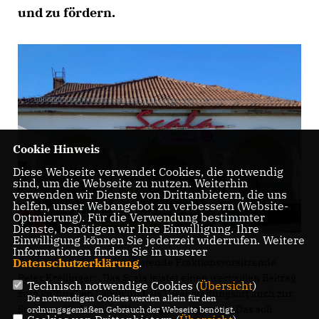
und zu fördern.
Cookie Hinweis
Diese Webseite verwendet Cookies, die notwendig
sind, um die Webseite zu nutzen. Weiterhin
verwenden wir Dienste von Drittanbietern, die uns
helfen, unser Webangebot zu verbessern (Website-
Optmierung). Für die Verwendung bestimmter
Dienste, benötigen wir Ihre Einwilligung. Ihre
Einwilligung können Sie jederzeit widerrufen. Weitere
Informationen finden Sie in unserer
Datenschutzerklärung
.
Dazu erklärt der stellvertretende Fraktionsvorsitzende
Peter Kreilinger: „Das Scala leistet einen wertvollen Beitrag
Technisch notwendige Cookies (
Übersicht
)
zum kulturellen Leben und als Veranstaltungsort auch zur
Die notwendigen Cookies werden allein für den
Stadtgesellschaft von Werder ganz allgemein. Das soll
ordnungsgemäßen Gebrauch der Webseite benötigt.