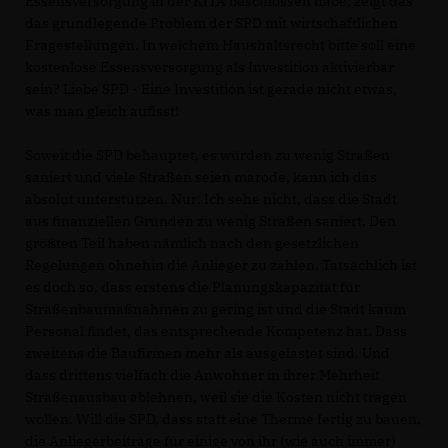
Essensversorgung in der KITA beschlossen habe, zeigt das
das grundlegende Problem der SPD mit wirtschaftlichen
Fragestellungen. In welchem Haushaltsrecht bitte soll eine
kostenlose Essensversorgung als Investition aktivierbar
sein? Liebe SPD - Eine Investition ist gerade nicht etwas,
was man gleich aufisst!
Soweit die SPD behauptet, es würden zu wenig Straßen
saniert und viele Straßen seien marode, kann ich das
absolut unterstützen. Nur: Ich sehe nicht, dass die Stadt
aus finanziellen Gründen zu wenig Straßen saniert. Den
größten Teil haben nämlich nach den gesetzlichen
Regelungen ohnehin die Anlieger zu zahlen. Tatsächlich ist
es doch so, dass erstens die Planungskapazität für
Straßenbaumaßnahmen zu gering ist und die Stadt kaum
Personal findet, das entsprechende Kompetenz hat. Dass
zweitens die Baufirmen mehr als ausgelastet sind. Und
dass drittens vielfach die Anwohner in ihrer Mehrheit
Straßenausbau ablehnen, weil sie die Kosten nicht tragen
wollen. Will die SPD, dass statt eine Therme fertig zu bauen,
die Anliegerbeiträge für einige von ihr (wie auch immer)