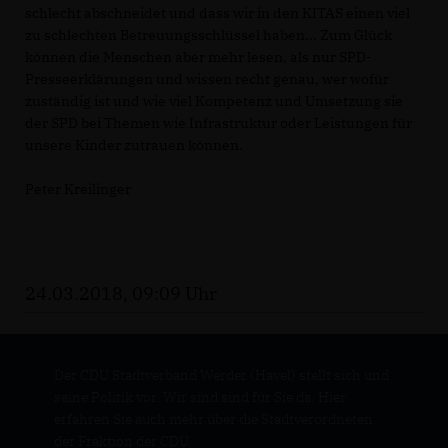
schlecht abschneidet und dass wir in den KITAS einen viel
zu schlechten Betreuungsschlüssel haben... Zum Glück
können die Menschen aber mehr lesen, als nur SPD-
Presseerklärungen und wissen recht genau, wer wofür
zuständig ist und wie viel Kompetenz und Umsetzung sie
der SPD bei Themen wie Infrastruktur oder Leistungen für
unsere Kinder zutrauen können.
Peter Kreilinger
24.03.2018, 09:09 Uhr
Der CDU Stadtverband Werder (Havel) stellt sich und
seine Politik vor. Wir sind sind für Sie da. Hier
erfahren Sie auch mehr über die Stadtverordneten
der Fraktion der CDU.