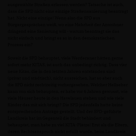
ausgewählte Straßen erlassen werden? Tatsache ist auch,
dass die SPD nicht eine einzige Straßensanierung beantragt
hat. Nicht eine einzige! Wenn also die SPD aus
Bürgergesprächen weiß, wo eine Mehrheit der Anwohner
dringend eine Sanierung will - warum beantragt sie das
nicht einfach und bringt es so in den demokratischen
Prozess ein?
Soweit die SPD behauptet, viele Werderaner hätten gerne
sofort mehr KITAS, ist auch das unbedingt richtig. Dass vier
neue Kitas, die in den letzten Jahren entstanden sind
(privat und städtisch), nicht ausreichen, hat so aber auch
die SPD nicht rechtzeitig vorhergesehen. Welcher Hellseher
kann von sich behaupten, er habe vor 6 Jahren gewusst, wie
viele Häuser heute in den Havelauen stehen und wie viele
Kinder das mit sich bringt? Die SPD jedenfalls hatte keine
entsprechenden Anträge gestellt. Und der SPD-geführte
Landkreis hat im Gegenteil die Stadt behindert und
behauptet, man habe zu viel KITA-Plätze! Erst als die Eltern,
deren Rechtsanspruch nicht erfüllt wurde, beim Landkreis