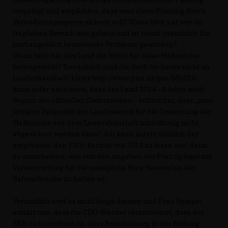
vorgelegt und empfohlen, dass man diese Planung durch
Veränderungssperre sichern soll? Wann bitte hat wer im
fraglichen Bereich neu gebaut und ist damit ursächlich für
jetzt angeblich bestehende Probleme geworden?
Wann bitte hat das Land die Mittel für diese Maßnahme
bereitgestellt? Tatsächlich sind die doch bis heute nicht im
Landeshaushalt! Unter http://www.pnn.de/pm/885013/
kann jeder nachlesen, dass das Land 2014 - 8 Jahre nach
Beginn der offiziellen Diskussionen - erklärt hat, dass „zum
jetzigen Zeitpunkt der Landesanteil für die Umsetzung der
Maßnahme aus dem Landeshaushalt mittelfristig nicht
abgesichert werden kann“. Ich kann jedem wirklich nur
empfehlen, den PNN-Bericht von 2014 zu lesen und dann
zu entscheiden, was von den Angaben der Frau Spiegel zur
Verantwortung für die unsägliche Stau-Sauerei an der
Bahnschranke zu halten ist.
Vermutlich wird es nicht lange dauern und Frau Spiegel
erklärt uns, dass die CDU-Werder verantwortet, dass der
BER nicht eröffnet ist, dass Brandenburg in der Bildung