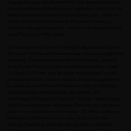
klagten, hat man sich bereit erklärt, den Bedarfsplan nach
den tatsächlichen Bedarfen neu zu gestalten. Jetzt baut die
Stadt so schnell es rechtlich und technisch geht - Geld war
und ist dabei nicht das Problem. Wenn die Verwaltung
umsetzt, was angekündigt ist, wird es noch dieses Jahr 100
neue Plätze in Eli-Höhe geben.
Die Aussagen zum Tunnel schließlich sind nur mehr dreist.
Es handelt sich um eine Landesstraße. Die Zuständigkeit ist
eindeutig. Und zwar nicht nur für das Bezahlen, sondern
auch für das Planen und die rechtliche Sicherung. Leider!
Die Stadt KANN bzw. darf gar nicht selbst diesen Tunnel
planen und bauen. Und das Thema „Veränderungssperre“
ist nichts als eine hübsche Nebelkerze über die zeitlichen
und finanziellen Versäumnisse des Landes. „Die
notwendige Planung läuft bis 2020“. Ja bitte - wann hat das
Land denn angefangen mit dieser Planung und was genau
macht wer jetzt immer noch so lange - 20 Jahre, nachdem
jedermann erkennen konnte, dass es diesen Tunnel
braucht. Und wann, Frau Spiegel, hat bitte wer aus der
Landesregierung eine fertige (funktionierende) Planung