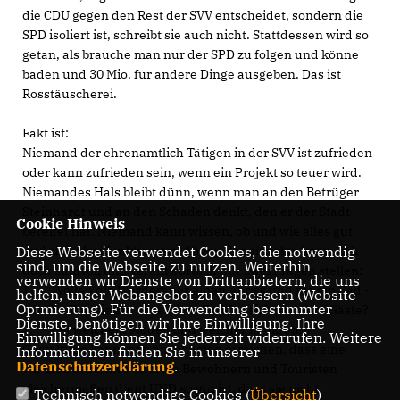
die CDU gegen den Rest der SVV entscheidet, sondern die
SPD isoliert ist, schreibt sie auch nicht. Stattdessen wird so
getan, als brauche man nur der SPD zu folgen und könne
baden und 30 Mio. für andere Dinge ausgeben. Das ist
Rosstäuscherei.
Fakt ist:
Niemand der ehrenamtlich Tätigen in der SVV ist zufrieden
oder kann zufrieden sein, wenn ein Projekt so teuer wird.
Niemandes Hals bleibt dünn, wenn man an den Betrüger
Steinhardt und an den Schaden denkt, den er der Stadt
Cookie Hinweis
bereitet hat. Niemand kann wissen, ob und wie alles gut
und risikofrei funktioniert. Aber jeder einzelne kann sich
Diese Webseite verwendet Cookies, die notwendig
sind, um die Webseite zu nutzen. Weiterhin
doch sinnvoll und verantwortlich nur zwei Fragen stellen:
verwenden wir Dienste von Drittanbietern, die uns
1. Wollen die Werderaner einen Abriss und nie ein Bad -
helfen, unser Webangebot zu verbessern (Website-
Optmierung). Für die Verwendung bestimmter
oder wollen sie ein attraktives Bad für sich und ihre Gäste?
Dienste, benötigen wir Ihre Einwilligung. Ihre
2. Mit welchem Modell und welcher konkreten
Einwilligung können Sie jederzeit widerrufen. Weitere
Gestaltung kann man am ehesten erreichen, dass eine
Informationen finden Sie in unserer
Datenschutzerklärung
.
wirklich attraktive Therme Bewohnern und Touristen
gleichermaßen dient UND so gut ist, dass sie nicht
Technisch notwendige Cookies (
Übersicht
)