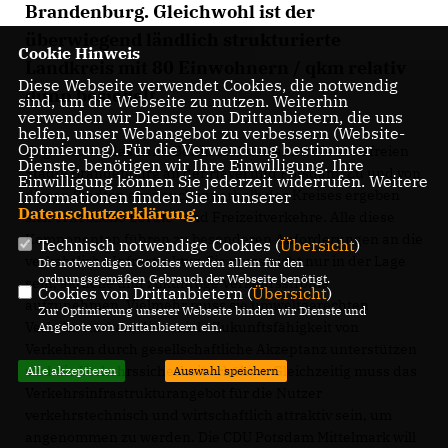
Brandenburg. Gleichwohl ist der
überwiegend ländlich strukturierte
Cookie Hinweis
Landkreis mit 80 Einwohnern / qkm relativ
Diese Webseite verwendet Cookies, die notwendig
dünn besiedelt.
sind, um die Webseite zu nutzen. Weiterhin
verwenden wir Dienste von Drittanbietern, die uns
helfen, unser Webangebot zu verbessern (Website-
Optmierung). Für die Verwendung bestimmter
Er grenzt an das Land Berlin und umrahmt die kreisfreien
Dienste, benötigen wir Ihre Einwilligung. Ihre
Städte Brandenburg an der Havel und Potsdam. Zu und von
Einwilligung können Sie jederzeit widerrufen. Weitere
diesen Städten aber auch innerhalb des Kreises ergeben
Informationen finden Sie in unserer
Datenschutzerklärung
.
sich erhebliche Berufs- und Freizeitverkehre. Alle diese
Komponenten führen zu besonderen Anforderungen an die
Technisch notwendige Cookies (
Übersicht
)
verkehrliche Infrastruktur. Sie muss nicht nur in der Lage
Die notwendigen Cookies werden allein für den
ordnungsgemäßen Gebrauch der Webseite benötigt.
sein, aktuelle und zukünftige Verkehrsströme
Cookies von Drittanbietern (
Übersicht
)
aufzunehmen. Vielmehr muss sie umweltgerechten
Zur Optimierung unserer Webseite binden wir Dienste und
Verkehr stärken, die soziale Zukunftsfähigkeit von
Angebote von Drittanbietern ein.
Verkehren durch gesellschaftliche Akzeptanz unterstützen
und die Verkehrssicherheit erhöhen. Gleichzeitig muss das
Alle akzeptieren
Auswahl speichern
Verkehrsinfrastrukturangebot für die Nutzer
verkehrstechnisch und wirtschaftlich attraktiv sein, um
angenommen zu werden. Die CDU Potsdam Mittelmark will