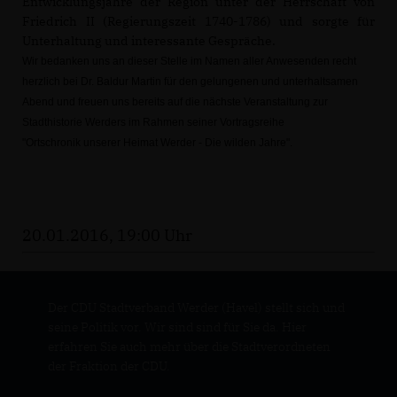
Entwicklungsjahre der Region unter der Herrschaft von
Friedrich II (Regierungszeit 1740-1786) und sorgte für
Unterhaltung und interessante Gespräche.
Wir bedanken uns an dieser Stelle im Namen aller Anwesenden recht
herzlich bei Dr. Baldur Martin für den gelungenen und unterhaltsamen
Abend und freuen uns bereits auf die nächste Veranstaltung zur
Stadthistorie Werders im Rahmen seiner Vortragsreihe
"Ortschronik unserer Heimat Werder - Die wilden Jahre".
20.01.2016, 19:00 Uhr
Der CDU Stadtverband Werder (Havel) stellt sich und
seine Politik vor. Wir sind sind für Sie da. Hier
erfahren Sie auch mehr über die Stadtverordneten
der Fraktion der CDU.