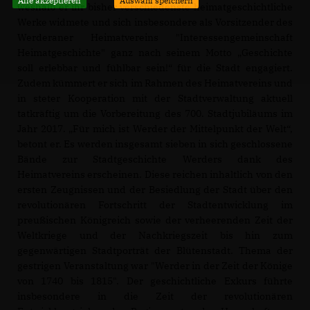
Alle akzeptieren
Auswahl speichern
weshalb er ihr bisher verschiedenste heimatgeschichtliche
Werke widmete und sich insbesondere als Vorsitzender des
Werderaner Heimatvereins "Interessengemeinschaft
Heimatgeschichte" ganz nach seinem Motto „Geschichte
soll erlebbar und fühlbar sein!“ für die Stadt engagiert.
Zudem kümmert er sich im Rahmen des Heimatvereins und
in steter Kooperation mit der Stadtverwaltung aktuell
tatkräftig um die Vorbereitung des 700. Stadtjubiläums im
Jahr 2017. „Für mich ist Werder der Mittelpunkt der Welt“,
betont er. Es werden insgesamt sieben in sich geschlossene
Bände zur Stadtgeschichte Werders dank des
Heimatvereins erscheinen. Diese reichen inhaltlich von den
ersten Zeugnissen und der Besiedlung der Stadt über den
revolutionären Fortschritt der Stadtentwicklung im
preußischen Königreich sowie der verheerenden Zeit der
Weltkriege und der Nachkriegszeit bis hin zum
gegenwärtigen Stadtporträt der Blütenstadt. Thema der
gestrigen Veranstaltung war "Werder in der Zeit der Könige
von 1740 bis 1815". Der geschichtliche Exkurs führte
insbesondere in die Zeit der revolutionären