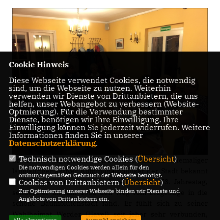
Cookie Hinweis
Diese Webseite verwendet Cookies, die notwendig
sind, um die Webseite zu nutzen. Weiterhin
verwenden wir Dienste von Drittanbietern, die uns
helfen, unser Webangebot zu verbessern (Website-
Optmierung). Für die Verwendung bestimmter
Dienste, benötigen wir Ihre Einwilligung. Ihre
Einwilligung können Sie jederzeit widerrufen. Weitere
Informationen finden Sie in unserer
Datenschutzerklärung
.
Technisch notwendige Cookies (
Übersicht
)
Er ist als engagierter Ortschronist und als ehemaliger
Die notwendigen Cookies werden allein für den
langjähriger aktiver Kommunalpolitiker der Stadt bekannt
ordnungsgemäßen Gebrauch der Webseite benötigt.
und feierte in diesem Jahr bereits seinen 53. Jahrestag,
Cookies von Drittanbietern (
Übersicht
)
Zur Optimierung unserer Webseite binden wir Dienste und
seitdem er im Jahr 1962 den Weg vom Erzgebirge in die
Angebote von Drittanbietern ein.
schöne Baumblütenstadt fand. Er fühlt sich zu seiner
Wahlheimat Werder (Havel) seit jeher sehr verbunden,